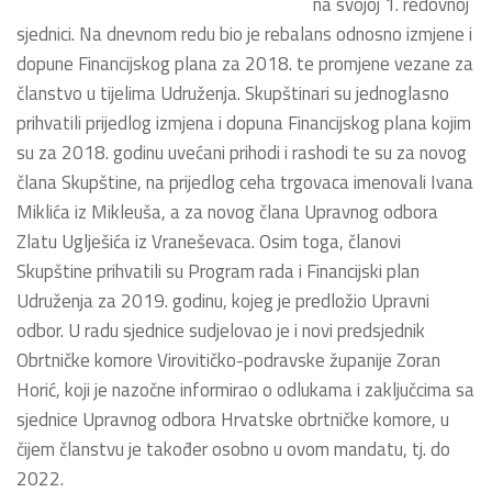
na svojoj 1. redovnoj
sjednici. Na dnevnom redu bio je rebalans odnosno izmjene i
dopune Financijskog plana za 2018. te promjene vezane za
članstvo u tijelima Udruženja. Skupštinari su jednoglasno
prihvatili prijedlog izmjena i dopuna Financijskog plana kojim
su za 2018. godinu uvećani prihodi i rashodi te su za novog
člana Skupštine, na prijedlog ceha trgovaca imenovali Ivana
Miklića iz Mikleuša, a za novog člana Upravnog odbora
Zlatu Uglješića iz Vraneševaca. Osim toga, članovi
Skupštine prihvatili su Program rada i Financijski plan
Udruženja za 2019. godinu, kojeg je predložio Upravni
odbor. U radu sjednice sudjelovao je i novi predsjednik
Obrtničke komore Virovitičko-podravske županije Zoran
Horić, koji je nazočne informirao o odlukama i zaključcima sa
sjednice Upravnog odbora Hrvatske obrtničke komore, u
čijem članstvu je također osobno u ovom mandatu, tj. do
2022.