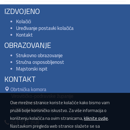
IZDVOJENO
Kolačići
Uređivanje postavki kolačića
Kontakt
OBRAZOVANJE
Strukovno obrazovanje
Stručna osposobljenost
Majstorski ispit
KONTAKT
Obrtnička komora
Virovitičko-podravske županije
Pavla Radića 3
Ove mrežne stranice koriste kolačiće kako bismo vam
33000 Virovitica
pružili bolje korisničko iskustvo. Za više informacija o
korištenju kolačića na ovim stranicama,
kliknite ovdje
.
033 721 258
Nastavkom pregleda web stranice slažete se sa