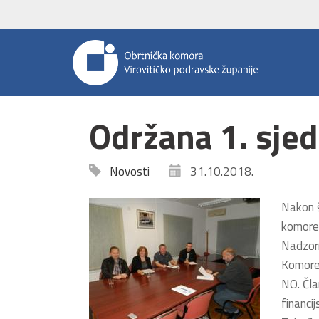
Održana 1. sje
Novosti
31.10.2018.
Nakon š
komore 
Nadzorn
Komore 
NO. Čla
financi