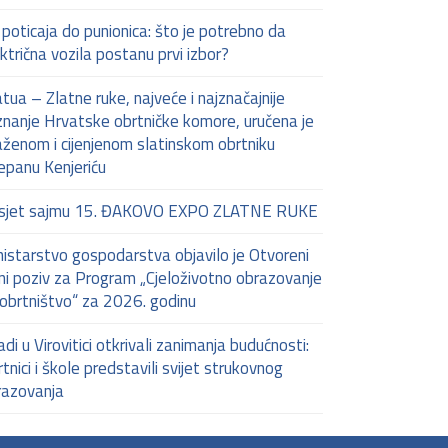
poticaja do punionica: što je potrebno da
ktrična vozila postanu prvi izbor?
tua – Zlatne ruke, najveće i najznačajnije
znanje Hrvatske obrtničke komore, uručena je
aženom i cijenjenom slatinskom obrtniku
epanu Kenjeriću
sjet sajmu 15. ĐAKOVO EXPO ZLATNE RUKE
istarstvo gospodarstva objavilo je Otvoreni
ni poziv za Program „Cjeloživotno obrazovanje
 obrtništvo“ za 2026. godinu
di u Virovitici otkrivali zanimanja budućnosti:
tnici i škole predstavili svijet strukovnog
razovanja