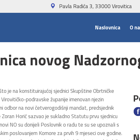
Pavla Radića 3, 33000 Viroviti
Naslovnica
O n
dnica novog Nadzorn
to je na konstituirajućoj sjednici Skupštine Obrtničke
P
Virovitičko-podravske županije imenovan njezin
i odbor na novi četverogodišnji mandat, predsjednik
Zoran Horić sazvao je sukladno Statutu prvu sjednicu
novi NO su donijeli Poslovnik o radu te su se upoznali s
jskim poslovanjem Komore za prvih 9 mjeseci ove godine.
N