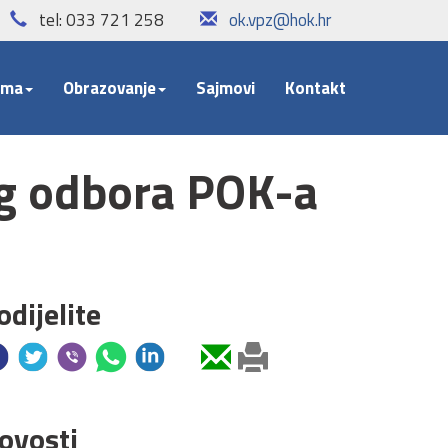
ca
tel: 033 721 258
ok.vpz@hok.hr
ama
Obrazovanje
Sajmovi
Kontakt
og odbora POK-a
odijelite
ovosti