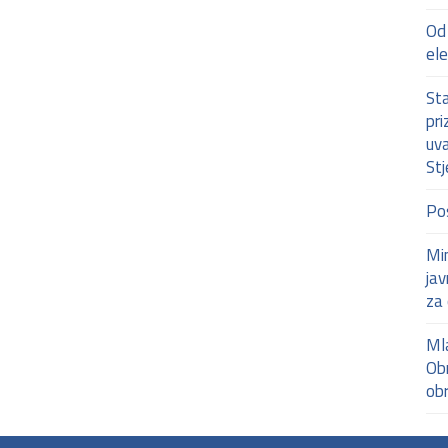
Od 
ele
Sta
pri
uv
Stj
Po
Min
jav
za
Mla
Obr
ob