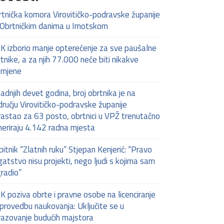
rtnička komora Virovitičko-podravske županije
 Obrtničkim danima u Imotskom
K izborio manje opterećenje za sve paušalne
tnike, a za njih 77.000 neće biti nikakve
omjene
adnjih devet godina, broj obrtnika je na
ručju Virovitičko-podravske županije
rastao za 63 posto, obrtnici u VPŽ trenutačno
neriraju 4.142 radna mjesta
itnik “Zlatnih ruku” Stjepan Kenjerić: “Pravo
atstvo nisu projekti, nego ljudi s kojima sam
gradio”
 poziva obrte i pravne osobe na licenciranje
provedbu naukovanja: Uključite se u
razovanje budućih majstora