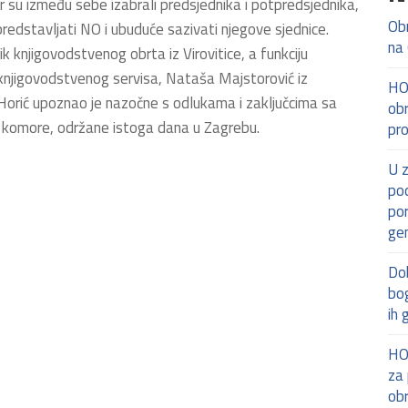
 su između sebe izabrali predsjednika i potpredsjednika,
Ob
 predstavljati NO i ubuduće sazivati njegove sjednice.
na
k knjigovodstvenog obrta iz Virovitice, a funkciju
 knjigovodstvenog servisa, Nataša Majstorović iz
HO
Horić upoznao je nazočne s odlukama i zaključcima sa
obr
 komore, održane istoga dana u Zagrebu.
pr
U z
pod
po
ge
Dob
bog
ih 
HOK
za 
ob