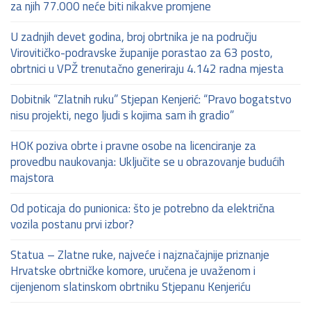
za njih 77.000 neće biti nikakve promjene
U zadnjih devet godina, broj obrtnika je na području
Virovitičko-podravske županije porastao za 63 posto,
obrtnici u VPŽ trenutačno generiraju 4.142 radna mjesta
Dobitnik “Zlatnih ruku” Stjepan Kenjerić: “Pravo bogatstvo
nisu projekti, nego ljudi s kojima sam ih gradio”
HOK poziva obrte i pravne osobe na licenciranje za
provedbu naukovanja: Uključite se u obrazovanje budućih
majstora
Od poticaja do punionica: što je potrebno da električna
vozila postanu prvi izbor?
Statua – Zlatne ruke, najveće i najznačajnije priznanje
Hrvatske obrtničke komore, uručena je uvaženom i
cijenjenom slatinskom obrtniku Stjepanu Kenjeriću