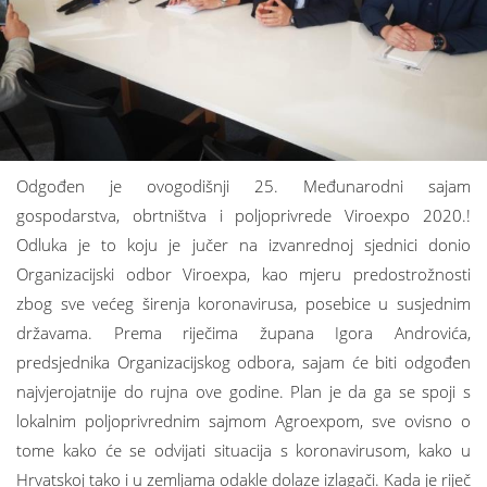
Odgođen je ovogodišnji 25. Međunarodni sajam
gospodarstva, obrtništva i poljoprivrede Viroexpo 2020.!
Odluka je to koju je jučer na izvanrednoj sjednici donio
Organizacijski odbor Viroexpa, kao mjeru predostrožnosti
zbog sve većeg širenja koronavirusa, posebice u susjednim
državama. Prema riječima župana Igora Androvića,
predsjednika Organizacijskog odbora, sajam će biti odgođen
najvjerojatnije do rujna ove godine. Plan je da ga se spoji s
lokalnim poljoprivrednim sajmom Agroexpom, sve ovisno o
tome kako će se odvijati situacija s koronavirusom, kako u
Hrvatskoj tako i u zemljama odakle dolaze izlagači. Kada je riječ