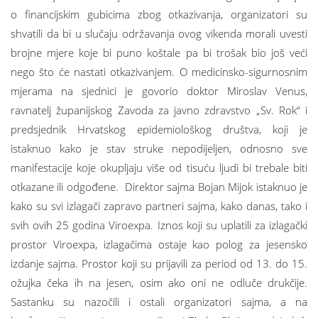
o financijskim gubicima zbog otkazivanja, organizatori su
shvatili da bi u slučaju održavanja ovog vikenda morali uvesti
brojne mjere koje bi puno koštale pa bi trošak bio još veći
nego što će nastati otkazivanjem. O medicinsko-sigurnosnim
mjerama na sjednici je govorio doktor Miroslav Venus,
ravnatelj županijskog Zavoda za javno zdravstvo „Sv. Rok“ i
predsjednik Hrvatskog epidemiološkog društva, koji je
istaknuo kako je stav struke nepodijeljen, odnosno sve
manifestacije koje okupljaju više od tisuću ljudi bi trebale biti
otkazane ili odgođene. Direktor sajma Bojan Mijok istaknuo je
kako su svi izlagači zapravo partneri sajma, kako danas, tako i
svih ovih 25 godina Viroexpa. Iznos koji su uplatili za izlagački
prostor Viroexpa, izlagačima ostaje kao polog za jesensko
izdanje sajma. Prostor koji su prijavili za period od 13. do 15.
ožujka čeka ih na jesen, osim ako oni ne odluče drukčije.
Sastanku su nazočili i ostali organizatori sajma, a na