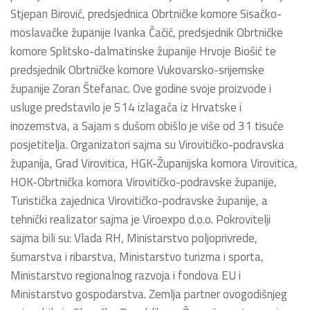
Stjepan Birović, predsjednica Obrtničke komore Sisačko-
moslavačke županije Ivanka Čačić, predsjednik Obrtničke
komore Splitsko-dalmatinske županije Hrvoje Biošić te
predsjednik Obrtničke komore Vukovarsko-srijemske
županije Zoran Štefanac. Ove godine svoje proizvode i
usluge predstavilo je 514 izlagača iz Hrvatske i
inozemstva, a Sajam s dušom obišlo je više od 31 tisuće
posjetitelja. Organizatori sajma su Virovitičko-podravska
županija, Grad Virovitica, HGK-Županijska komora Virovitica,
HOK-Obrtnička komora Virovitičko-podravske županije,
Turistička zajednica Virovitičko-podravske županije, a
tehnički realizator sajma je Viroexpo d.o.o. Pokrovitelji
sajma bili su: Vlada RH, Ministarstvo poljoprivrede,
šumarstva i ribarstva, Ministarstvo turizma i sporta,
Ministarstvo regionalnog razvoja i fondova EU i
Ministarstvo gospodarstva. Zemlja partner ovogodišnjeg