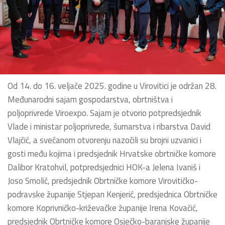
Od 14. do 16. veljače 2025. godine u Virovitici je održan 28.
Međunarodni sajam gospodarstva, obrtništva i
poljoprivrede Viroexpo. Sajam je otvorio potpredsjednik
Vlade i ministar poljoprivrede, šumarstva i ribarstva David
Vlajčić, a svečanom otvorenju nazočili su brojni uzvanici i
gosti među kojima i predsjednik Hrvatske obrtničke komore
Dalibor Kratohvil, potpredsjednici HOK-a Jelena Ivaniš i
Joso Smolić, predsjednik Obrtničke komore Virovitičko-
podravske županije Stjepan Kenjerić, predsjednica Obrtničke
komore Koprivničko-križevačke županije Irena Kovačić,
predsjednik Obrtničke komore Osječko-baranjske županije