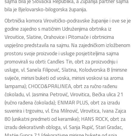
sajma bila je Slovačka Republika, a Županija partner sajma
bila je Bjelovarsko-bilogorska županija.
Obrtnička komora Virovitičko-podravske županije i ove se je
godine zajedno s matičnim Udruženjima obrtnika iz
Virovitice, Slatine, Orahovice i Pitomače i obrtnicima
uspješno predstavila na sajmu. Na zajedničkom izložbenom
prostoru svoje proizvode i usluge posjetiteljima sajma
promovirali su obrti: Candles Tin, obrt za proizvodnju i
usluge, vl. Sanela Filipović, Slatina, Kolodvorska 8 (mirisne
svijeće, mirisni buketi od voska, mirisni voskovi sa aroma
lampama); CHOCO&PRALINEA, obrt za ručno rađenu
čokoladu, vl. Jasmina Petrović, Virovitica, Bečka ulica 21
(ručno rađena čokolada); ENMAR PLUS, obrt za izradu
suvenira i trgovinu, vl. Ena Milnović, Virovitica, Ivana Zajca
80 (unikatni predmeti od keramike); HANS ROCK, obrt za
izradu dekorativnih obloga, vl. Sanja Rupić, Stari Gradac,
Matije Gupca 71 (dekorativne mirisne bukete od soja