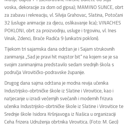
voska, dekoracije za dom od gipsa); MAMINO SUNCE, obrt
za zabavu i rekreaciju, vl. Silvija Grahovac, Slatina, Potočani
32 (usluge animacije za djecu, oslikavanje lica); VINACHES
POKLONI, obrt za proizvodnju, usluge i trgovinu, vl. Ines
Vinak, Zdenci, Braće Radića 9 (unikatni pokloni).
Tijekom tri sajamska dana održan je i Sajam strukovnih
zanimanja „Sad je pravi hit majstor bit“ na kojem se je sa
svojim zanimanjima predstavilo sedam srednjih škola s
područja Virovitičko-podravske županije.
Drugog dana sajma održana je modna revija učenika
Industrijsko-obrtničke škole iz Slatine i Virovitice, kao i
natjecanje u izradi večernjih svečanih i modernih frizura
učenika Industrijsko-obrtničke škole iz Slatine i Virovitice te
Srednje škole Isidora Kršnjavoga iz Našica u organizaciji
Ceha frizera Udruženja obrtnika Virovitica. (Foto: M. Geci)