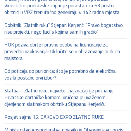
Virovitičko-podravske županije porastao za 63 posto,
obrtnici u VPŽ trenutačno generiraju 4.142 radna mjesta
Dobitnik “Zlatnih ruku” Stjepan Kenjerić: “Pravo bogatstvo
nisu projekti, nego ljudi s kojima sam ih gradio”
HOK poziva obrte i pravne osobe na licenciranje za
provedbu naukovanja: Uključite se u obrazovanje budućih
majstora
Od poticaja do punionica: što je potrebno da električna
vozila postanu prvi izbor?
Statua – Zlatne ruke, najveće i najznačajnije priznanje
Hrvatske obrtničke komore, uručena je uvaženom i
cijenjenom slatinskom obrtniku Stjepanu Kenjeriću
Posjet sajmu 15. ĐAKOVO EXPO ZLATNE RUKE
Ministarstvo gospodarstva objavilo je Otvoreni javni poziv